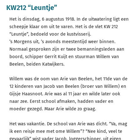
KW212 “Leuntje”
Het is dinsdag, 6 augustus 1918. In de uitwatering ligt een
scheepje klaar om uit te varen. Het is de vlet KW 212
“Leuntje”, bedoeld voor de kustvisserij.
’s Morgens uit, ’s avonds meestentijd weer binnen.
Normaal gesproken zijn er twee bemanningsleden aan
boord, schipper Gerrit Kuijt en stuurman Willem van
Beelen, beiden Katwijkers.
Willem was de oom van Arie van Beelen, het 11de van de
12 kinderen van Jacob van Beelen (broer van Willem) en
Gijsje Haasnoot. Arie was al 11 jaar en wilde later ook
naar zee. Eerst school afmaken, hadden vader en
moeder gezegd. Maar Arie wilde zo graag.
Het was vakantie. De school van Arie was dicht. “Va, mag
ik een reisje mee met ome Willem”? “Nee kind, veel te
gevaarlijk” wist vader Jacob, loggerschipper, uit eigen