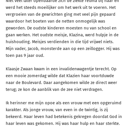
Niet veel later openbaarde zich de ziekte reuma bij haar en
werd het steeds moeilijker om het werk uit te voeren. Het
vergroeien van de gewrichten ging met veel pijn gepaard
waardoor het boeten van de netten onmogelijk was
geworden. De oudste kinderen moesten nu van school en
gaan werken. Het oudste meisje, Klazina, werd hulpje in de
huishouding. Meisjes verdienden in die tijd vrijwel niets.
Mijn vader, Jacob, monsterde aan op een zeillogger. Hij was
toen pas 9 jaar oud.
Klaasje Zwaan kwam in een invalidenwagentje terecht. Op
een mooie zomerdag wilde dat Klazien haar voortduwde
naar de Boulevard. Daar aangekomen wilde ze direct weer
terug; ze kon de aanblik van de zee niet verdragen.
Ik herinner me mijn opoe als een vrouw met een opgeruimd
karakter. Als jonge vrouw, van even in de twintig, is zij
bekeerd. Haar leven had betekenis gekregen doordat God in
haar leven was gekomen. Hij was haar hulp en haar sterkte.