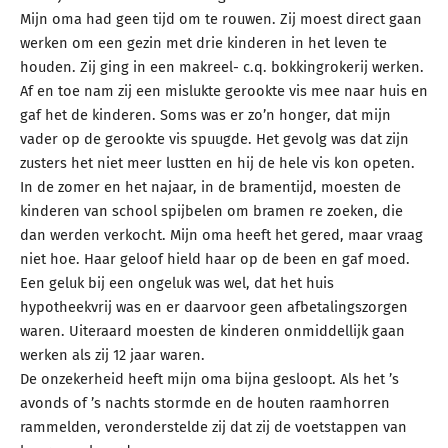
Mijn oma had geen tijd om te rouwen. Zij moest direct gaan
werken om een gezin met drie kinderen in het leven te
houden. Zij ging in een makreel- c.q. bokkingrokerij werken.
Af en toe nam zij een mislukte gerookte vis mee naar huis en
gaf het de kinderen. Soms was er zo’n honger, dat mijn
vader op de gerookte vis spuugde. Het gevolg was dat zijn
zusters het niet meer lustten en hij de hele vis kon opeten.
In de zomer en het najaar, in de bramentijd, moesten de
kinderen van school spijbelen om bramen re zoeken, die
dan werden verkocht. Mijn oma heeft het gered, maar vraag
niet hoe. Haar geloof hield haar op de been en gaf moed.
Een geluk bij een ongeluk was wel, dat het huis
hypotheekvrij was en er daarvoor geen afbetalingszorgen
waren. Uiteraard moesten de kinderen onmiddellijk gaan
werken als zij 12 jaar waren.
De onzekerheid heeft mijn oma bijna gesloopt. Als het ’s
avonds of ’s nachts stormde en de houten raamhorren
rammelden, veronderstelde zij dat zij de voetstappen van