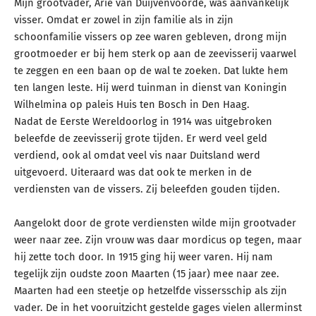
Mijn grootvader, Arie van Duijvenvoorde, was aanvankelijk
visser. Omdat er zowel in zijn familie als in zijn
schoonfamilie vissers op zee waren gebleven, drong mijn
grootmoeder er bij hem sterk op aan de zeevisserij vaarwel
te zeggen en een baan op de wal te zoeken. Dat lukte hem
ten langen leste. Hij werd tuinman in dienst van Koningin
Wilhelmina op paleis Huis ten Bosch in Den Haag.
Nadat de Eerste Wereldoorlog in 1914 was uitgebroken
beleefde de zeevisserij grote tijden. Er werd veel geld
verdiend, ook al omdat veel vis naar Duitsland werd
uitgevoerd. Uiteraard was dat ook te merken in de
verdiensten van de vissers. Zij beleefden gouden tijden.
Aangelokt door de grote verdiensten wilde mijn grootvader
weer naar zee. Zijn vrouw was daar mordicus op tegen, maar
hij zette toch door. In 1915 ging hij weer varen. Hij nam
tegelijk zijn oudste zoon Maarten (15 jaar) mee naar zee.
Maarten had een steetje op hetzelfde vissersschip als zijn
vader. De in het vooruitzicht gestelde gages vielen allerminst